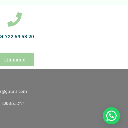
4 722 59 58 20
Llámame
a@gmail.com​
 200Bis, 2º1ª