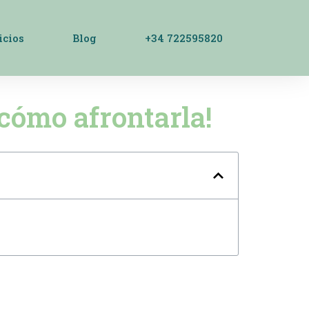
icios
Blog
+34 722595820
 cómo afrontarla!