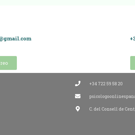
a@gmail.com
+3
reo
+34 722 59 58 20
psicologoonlinespan
C. del Consell de Cent,