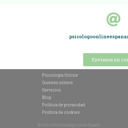
psicologoonlineespan
Envianos un cor
Psicología Online
Quienes sómos
Servicios
Blog
Política de privacidad
Política de cookies
© 2016-2023 Psicologo Online España