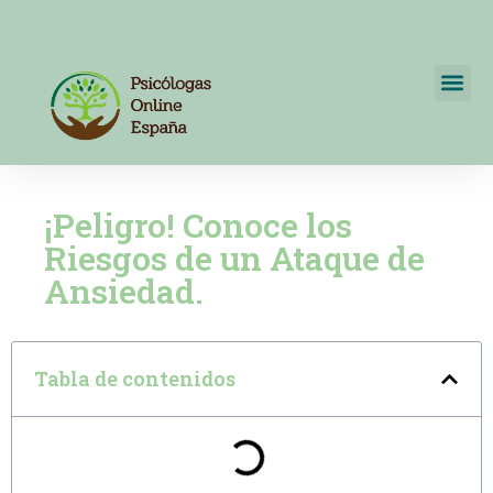
Psicólogos Online España
+34 722595820
¡Peligro! Conoce los
Riesgos de un Ataque de
Ansiedad.
Tabla de contenidos