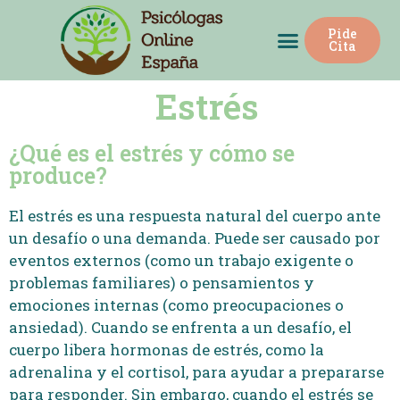
Pide
Psicólogos Online España
+34 722595820
Cita
Estrés
¿Qué es el estrés y cómo se
produce?
El estrés es una respuesta natural del cuerpo ante
un desafío o una demanda. Puede ser causado por
eventos externos (como un trabajo exigente o
problemas familiares) o pensamientos y
emociones internas (como preocupaciones o
ansiedad). Cuando se enfrenta a un desafío, el
cuerpo libera hormonas de estrés, como la
adrenalina y el cortisol, para ayudar a prepararse
para responder. Sin embargo, cuando el estrés se